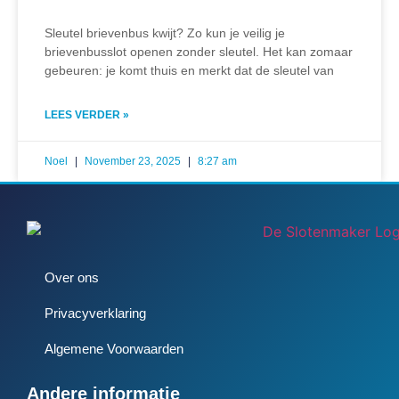
Sleutel brievenbus kwijt? Zo kun je veilig je
brievenbusslot openen zonder sleutel. Het kan zomaar
gebeuren: je komt thuis en merkt dat de sleutel van
LEES VERDER »
Noel
November 23, 2025
8:27 am
Over ons
Privacyverklaring
Algemene Voorwaarden
Andere informatie