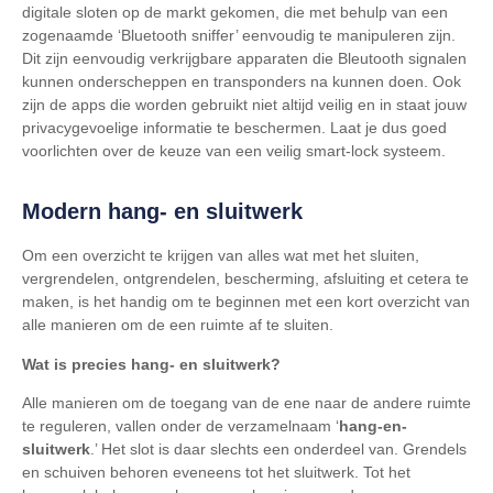
digitale sloten op de markt gekomen, die met behulp van een
zogenaamde ‘Bluetooth sniffer’ eenvoudig te manipuleren zijn.
Dit zijn eenvoudig verkrijgbare apparaten die Bleutooth signalen
kunnen onderscheppen en transponders na kunnen doen. Ook
zijn de apps die worden gebruikt niet altijd veilig en in staat jouw
privacygevoelige informatie te beschermen. Laat je dus goed
voorlichten over de keuze van een veilig smart-lock systeem.
Modern hang- en sluitwerk
Om een overzicht te krijgen van alles wat met het sluiten,
vergrendelen, ontgrendelen, bescherming, afsluiting et cetera te
maken, is het handig om te beginnen met een kort overzicht van
alle manieren om de een ruimte af te sluiten.
Wat is precies hang- en sluitwerk?
Alle manieren om de toegang van de ene naar de andere ruimte
te reguleren, vallen onder de verzamelnaam ‘
hang-en-
sluitwerk
.’ Het slot is daar slechts een onderdeel van. Grendels
en schuiven behoren eveneens tot het sluitwerk. Tot het