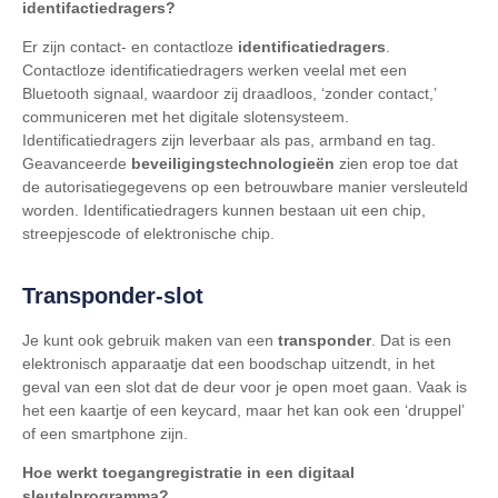
identifactiedragers?
Er zijn contact- en contactloze
identificatiedragers
.
Contactloze identificatiedragers werken veelal met een
Bluetooth signaal, waardoor zij draadloos, ‘zonder contact,’
communiceren met het digitale slotensysteem.
Identificatiedragers zijn leverbaar als pas, armband en tag.
Geavanceerde
beveiligingstechnologieën
zien erop toe dat
de autorisatiegegevens op een betrouwbare manier versleuteld
worden. Identificatiedragers kunnen bestaan uit een chip,
streepjescode of elektronische chip.
Transponder-slot
Je kunt ook gebruik maken van een
transponder
. Dat is een
elektronisch apparaatje dat een boodschap uitzendt, in het
geval van een slot dat de deur voor je open moet gaan. Vaak is
het een kaartje of een keycard, maar het kan ook een ‘druppel’
of een smartphone zijn.
Hoe werkt toegangregistratie in een digitaal
sleutelprogramma?