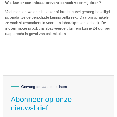
Wie kan er een inbraakpreventiecheck voor mij doen?
Veel mensen weten niet zeker of hun huis wel genoeg beveiligd
is, omdat ze de benodigde kennis ontbreekt. Daarom schakelen
ze vaak slotenmakers in voor een inbraakpreventiecheck.
De
slotenmaker
is ook crisisbezweerder; bij hem kun je 24 uur per
dag terecht in geval van calamiteiten.
Ontvang de laatste updates
Abonneer op onze
nieuwsbrief