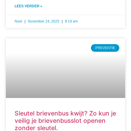
LEES VERDER »
Noel
November 24, 2025
9:19 am
PREVENTIE
Sleutel brievenbus kwijt? Zo kun je
veilig je brievenbusslot openen
zonder sleutel.