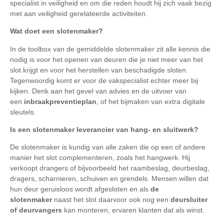
specialist in veiligheid en om die reden houdt hij zich vaak bezig
met aan veiligheid gerelateerde activiteiten.
Wat doet een slotenmaker?
In de toolbox van de gemiddelde slotenmaker zit alle kennis die
nodig is voor het openen van deuren die je niet meer van het
slot krijgt en voor het herstellen van beschadigde sloten.
Tegenwoordig komt er voor de vakspecialist echter meer bij
kijken. Denk aan het gevel van advies en de uitvoer van
een
inbraakpreventieplan
, of het bijmaken van extra digitale
sleutels.
Is een slotenmaker leverancier van hang- en sluitwerk?
De slotenmaker is kundig van alle zaken die op een of andere
manier het slot complementeren, zoals het hangwerk. Hij
verkoopt drangers of bijvoorbeeld het raambeslag, deurbeslag,
dragers, scharnieren, schuiven en grendels. Mensen willen dat
hun deur geruisloos wordt afgesloten en als
de
slotenmaker
naast het slot daarvoor ook nog een
deursluiter
of deurvangers
kan monteren, ervaren klanten dat als winst.