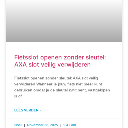
Fietsslot openen zonder sleutel:
AXA slot veilig verwijderen
Fietsslot openen zonder sleutel: AXA slot veilig
verwijderen Wanneer je jouw fiets niet meer kunt
gebruiken omdat je de sleutel kwijt bent, vastgelopen
is of
LEES VERDER »
Noel
November 26, 2025
9:41 am