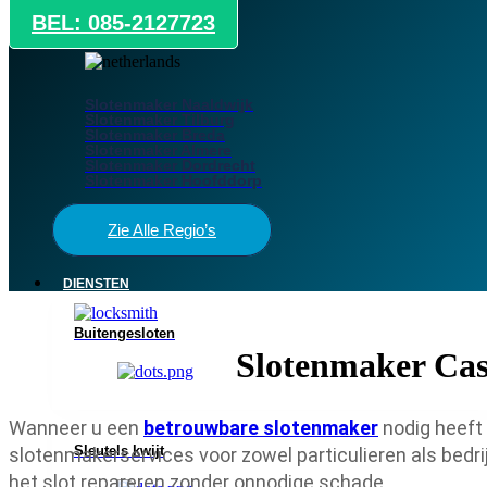
BEL: 085-2127723
Slotenmaker Naaldwijk
Slotenmaker Tilburg
Slotenmaker Breda
Slotenmaker Almere
Slotenmaker Dordrecht
Slotenmaker Hoofddorp
Zie Alle Regio’s
DIENSTEN
Buitengesloten
Slotenmaker Cas
Wanneer u een
betrouwbare slotenmaker
nodig heeft 
Sleutels kwijt
slotenmakerservices voor zowel particulieren als bedri
het slot repareren zonder onnodige schade.