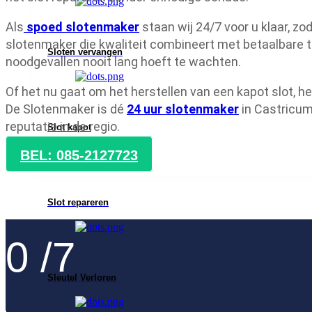
Als
spoed slotenmaker
staan wij 24/7 voor u klaar, z
slotenmaker die kwaliteit combineert met betaalbare t
Sloten vervangen
noodgevallen nooit lang hoeft te wachten.
Of het nu gaat om het herstellen van een kapot slot, h
De Slotenmaker is dé
24 uur slotenmaker
in Castricum
reputatie in de regio.
Slot kapot
BEL: 085-2127723
Slot repareren
0
/7
Sleutel Verloren