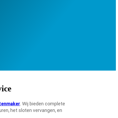
ice
otenmaker
. Wij bieden complete
ren, het sloten vervangen, en