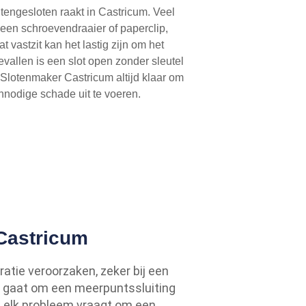
tengesloten raakt in Castricum. Veel
een schroevendraaier of paperclip,
 vastzit kan het lastig zijn om het
evallen is een slot open zonder sleutel
Slotenmaker Castricum altijd klaar om
nnodige schade uit te voeren.
 Castricum
atie veroorzaken, zeker bij een
nu gaat om een meerpuntssluiting
s, elk probleem vraagt om een