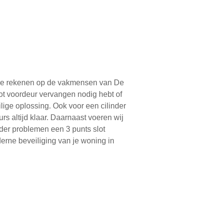
m
 je rekenen op de vakmensen van De
lot voordeur vervangen nodig hebt of
lige oplossing. Ook voor een cilinder
s altijd klaar. Daarnaast voeren wij
der problemen een 3 punts slot
erne beveiliging van je woning in