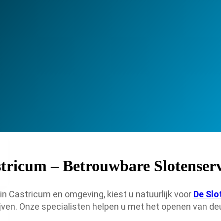
tricum – Betrouwbare Slotenserv
in Castricum en omgeving, kiest u natuurlijk voor
De Sl
jven. Onze specialisten helpen u met het openen van deu