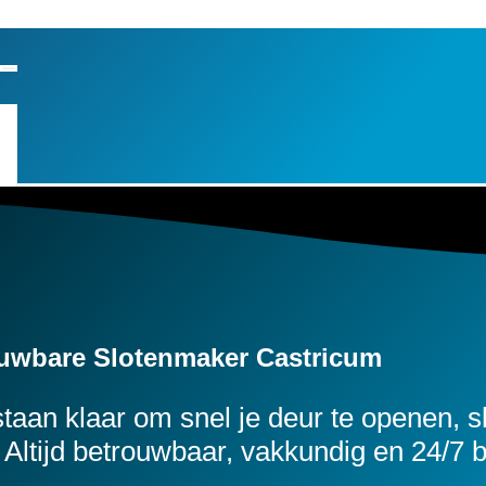
uwbare Slotenmaker Castricum
taan klaar om snel je deur te openen, s
. Altijd betrouwbaar, vakkundig en 24/7 