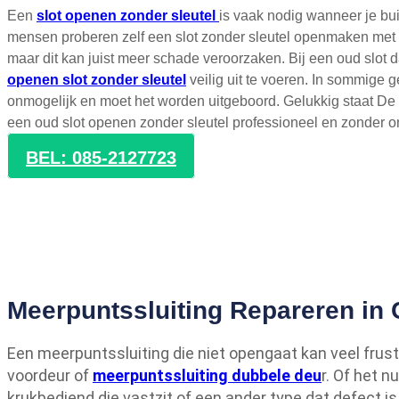
Een
slot openen zonder sleutel
is vaak nodig wanneer je bui
mensen proberen zelf een slot zonder sleutel openmaken met 
maar dit kan juist meer schade veroorzaken. Bij een oud slot dat
openen slot zonder sleutel
veilig uit te voeren. In sommige g
onmogelijk en moet het worden uitgeboord. Gelukkig staat De 
een oud slot openen zonder sleutel professioneel en zonder o
BEL: 085-2127723
Meerpuntssluiting Repareren in
Een meerpuntssluiting die niet opengaat kan veel frustr
voordeur of
meerpuntssluiting dubbele deu
r. Of het 
krukbediend die vastzit of een ander type dat defect i