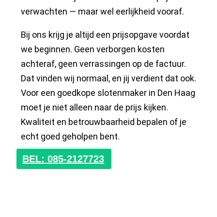
verwachten — maar wel eerlijkheid vooraf.
Bij ons krijg je altijd een prijsopgave voordat
we beginnen. Geen verborgen kosten
achteraf, geen verrassingen op de factuur.
Dat vinden wij normaal, en jij verdient dat ook.
Voor een goedkope slotenmaker in Den Haag
moet je niet alleen naar de prijs kijken.
Kwaliteit en betrouwbaarheid bepalen of je
echt goed geholpen bent.
BEL: 085-2127723