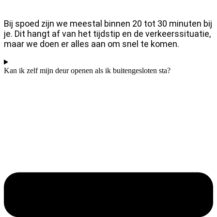
Bij spoed zijn we meestal binnen 20 tot 30 minuten bij
je. Dit hangt af van het tijdstip en de verkeerssituatie,
maar we doen er alles aan om snel te komen.
Kan ik zelf mijn deur openen als ik buitengesloten sta?