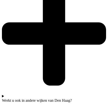
Werkt u ook in andere wijken van Den Haag?