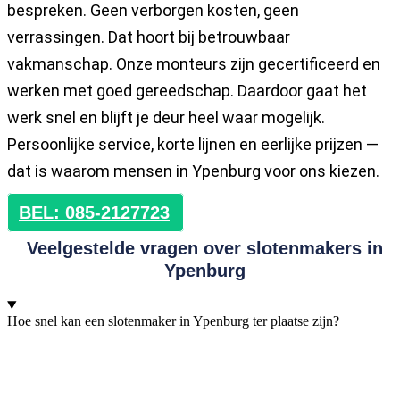
bespreken. Geen verborgen kosten, geen
verrassingen. Dat hoort bij betrouwbaar
vakmanschap. Onze monteurs zijn gecertificeerd en
werken met goed gereedschap. Daardoor gaat het
werk snel en blijft je deur heel waar mogelijk.
Persoonlijke service, korte lijnen en eerlijke prijzen —
dat is waarom mensen in Ypenburg voor ons kiezen.
BEL: 085-2127723
Veelgestelde vragen over slotenmakers in
Ypenburg
Hoe snel kan een slotenmaker in Ypenburg ter plaatse zijn?