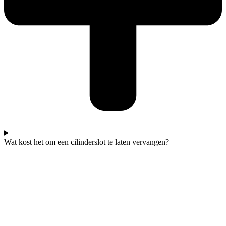
Wat kost het om een cilinderslot te laten vervangen?