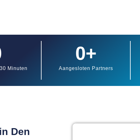
0
0
+
30 Minuten
Aangesloten Partners
in Den