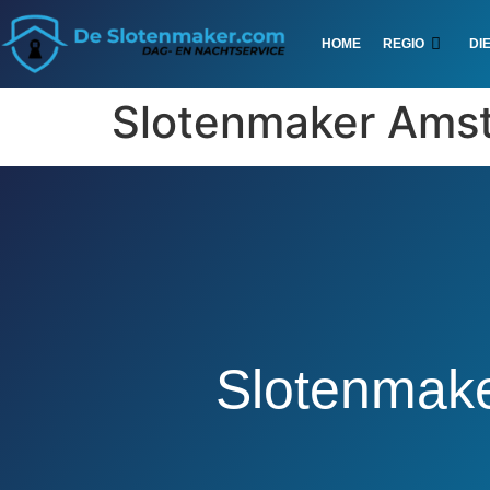
HOME
REGIO
DI
Slotenmaker Ams
Slotenmak