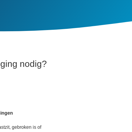
nging nodig?
singen
stzit, gebroken is of