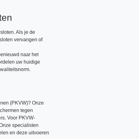
ten
loten. Als je de
 sloten vervangen of
benieuwd naar het
ordelen uw huidige
waliteitsnorm.
 Wonen (PKVW)? Onze
schermen tegen
ers. Voor PKVW-
 Onze specialisten
elen en deze uitvoeren