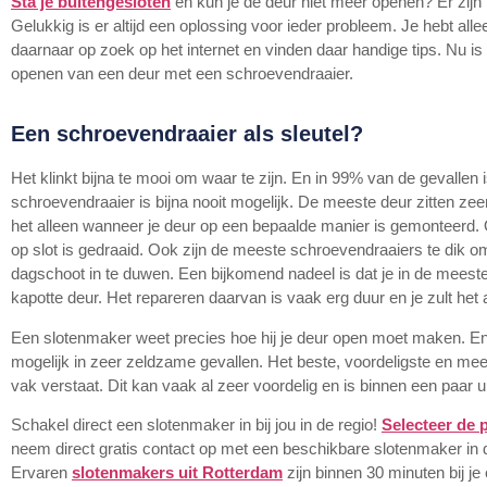
Sta je buitengesloten
en kun je de deur niet meer openen? Er zijn 
Gelukkig is er altijd een oplossing voor ieder probleem. Je hebt all
daarnaar op zoek op het internet en vinden daar handige tips. Nu is n
openen van een deur met een schroevendraaier.
Een schroevendraaier als sleutel?
Het klinkt bijna te mooi om waar te zijn. En in 99% van de gevallen
schroevendraaier is bijna nooit mogelijk. De meeste deur zitten ze
het alleen wanneer je deur op een bepaalde manier is gemonteerd.
op slot is gedraaid. Ook zijn de meeste schroevendraaiers te dik 
dagschoot in te duwen. Een bijkomend nadeel is dat je in de meeste 
kapotte deur. Het repareren daarvan is vaak erg duur en je zult het al
Een slotenmaker weet precies hoe hij je deur open moet maken. E
mogelijk in zeer zeldzame gevallen. Het beste, voordeligste en mees
vak verstaat. Dit kan vaak al zeer voordelig en is binnen een paar u
Schakel direct een slotenmaker in bij jou in de regio!
Selecteer de 
neem direct gratis contact op met een beschikbare slotenmaker in 
Ervaren
slotenmakers uit Rotterdam
zijn binnen 30 minuten bij je 