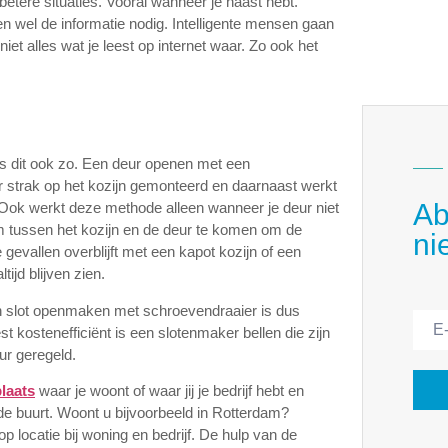
betere situaties. Vooral wanneer je haast hebt.
een wel de informatie nodig. Intelligente mensen gaan
iet alles wat je leest op internet waar. Zo ook het
 is dit ook zo. Een deur openen met een
er strak op het kozijn gemonteerd en daarnaast werkt
Ab
 Ook werkt deze methode alleen wanneer je deur niet
om tussen het kozijn en de deur te komen om de
ni
gevallen overblijft met een kapot kozijn of een
tijd blijven zien.
n slot openmaken met schroevendraaier is dus
t kostenefficiënt is een slotenmaker bellen die zijn
ur geregeld.
plaats
waar je woont of waar jij je bedrijf hebt en
de buurt. Woont u bijvoorbeeld in Rotterdam?
op locatie bij woning en bedrijf. De hulp van de