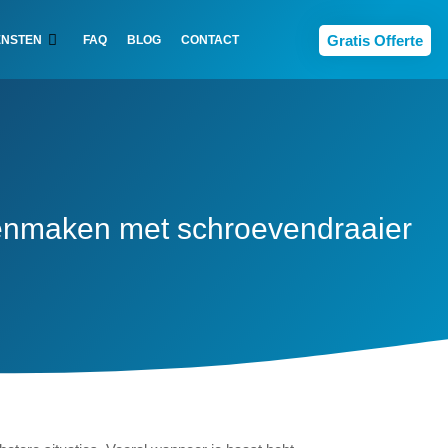
Gratis Offerte
ENSTEN
FAQ
BLOG
CONTACT
et schroevendraaier
enmaken met schroevendraaier