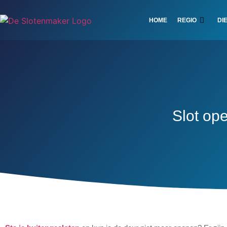
HOME
REGIO
DI
Slot openmaken m
Slot op