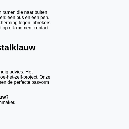
n ramen die naar buiten
en: een bus en een pen.
cherming tegen inbrekers.
st op elk moment contact
stalklauw
ndig advies. Het
doe-het-zelf-project. Onze
nen de perfecte pasvorm
auw?
nmaker.