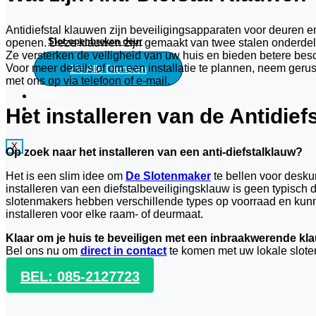
Antidiefstal klauwen zijn beveiligingsapparaten voor deuren e
Slot openbreken deur
openen. Deze klauwen zijn gemaakt van twee stalen onderdel
Ze versterken de veiligheid van uw huis en bieden betere bes
Voor meer details of om een installatie te plannen, neem geru
Zie Alle Diensten
met ons op via telefoon of e-mail.
FAQ
BLOG
Het installeren van de Antidief
CONTACT
X
Op zoek naar het installeren van een anti-diefstalklauw?
Het is een slim idee om
De Slotenmaker
te bellen voor desku
installeren van een diefstalbeveiligingsklauw is geen typisch 
slotenmakers hebben verschillende types op voorraad en kun
installeren voor elke raam- of deurmaat.
Klaar om je huis te beveiligen met een inbraakwerende kl
Bel ons nu om
direct in contact
te komen met uw lokale slote
BEL: 085-2127723