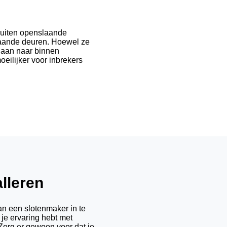
buiten openslaande
aande deuren. Hoewel ze
 aan naar binnen
eilijker voor inbrekers
alleren
aan een slotenmaker in te
 je ervaring hebt met
 Zorg er gewoon voor dat je