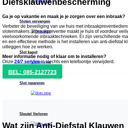
Diefsklauwenbescherming
Ga je op vakantie en maak je je zorgen over een inbraak?
Sloten vervangen
Verbeter de beveiliging van uw huis met inbraakpreventiedie
slotenmakers. Inbraakpreventie maakt je huis of voordeur veil
veelvoorkomende inbraaktechnieken. Er zijn verschillende man
en een effectieve methode is het installeren van anti-diefstal
uitleggen hoe ze werken.
Slot kapot
Meer informatie nodig of klaar om te installeren?
Onze
24/7 service
is slechts een telefoontje verwijderd.
BEL: 085-2127723
Slot repareren
Sleutel Verloren
Wat zijn Anti-Diefstal Klauwen