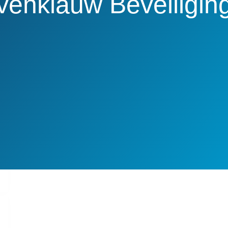
venklauw Beveiligin