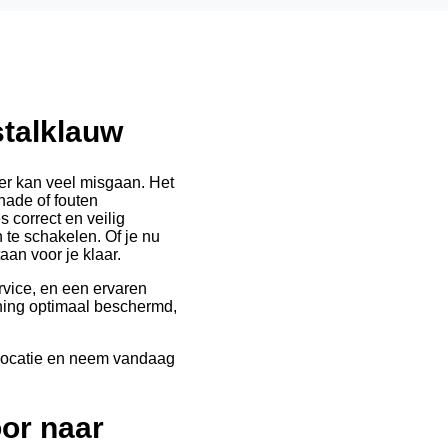
stalklauw
 er kan veel misgaan. Het
ade of fouten
s correct en veilig
 te schakelen. Of je nu
aan voor je klaar.
rvice, en een ervaren
oning optimaal beschermd,
jfslocatie en neem vandaag
oor naar