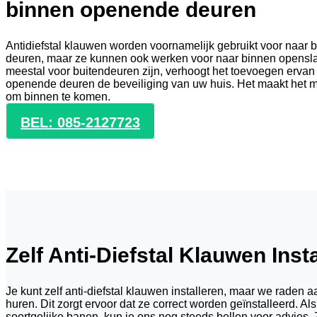
binnen openende deuren
Antidiefstal klauwen worden voornamelijk gebruikt voor naar 
deuren, maar ze kunnen ook werken voor naar binnen opensl
meestal voor buitendeuren zijn, verhoogt het toevoegen ervan
openende deuren de beveiliging van uw huis. Het maakt het mo
om binnen te komen.
BEL: 085-2127723
Zelf Anti-Diefstal Klauwen Inst
Je kunt zelf anti-diefstal klauwen installeren, maar we raden 
huren. Dit zorgt ervoor dat ze correct worden geïnstalleerd. Als
soortgelijke banen, kun je ons nog steeds bellen voor advies.