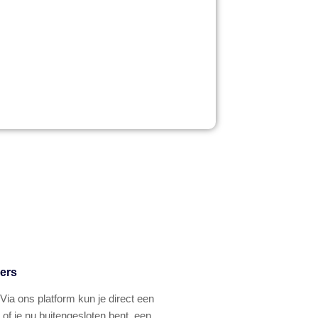
ers
a ons platform kun je direct een
of je nu buitengesloten bent, een